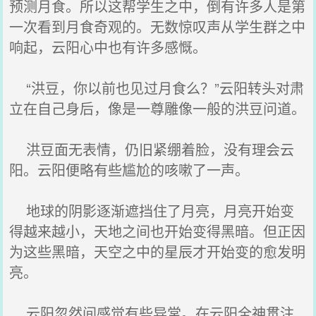
预测月食。所以这帮学生之中，倒有许多人是第
一次看到月食奇观的。无数惊叹声从学生群之中
响起，云阳心中也有许多感慨。
“洪豆，你以前也见过月食么？”云阳转头对肃
立在自己身后，像是一尊雕像一般的洪豆问道。
洪豆面无表情，仍旧紧绷着脸，没有理会云
阳。云阳便略有些尴尬的咳嗽了一声。
地球的阴影逐渐遮挡住了月亮，月亮开始变
得越来越小，天地之间也开始变得黑暗。但正因
为这些黑暗，天空之中的星辰才开始变的愈发明
亮。
云阳忽然间感觉有些异常。在云阳全神贯注