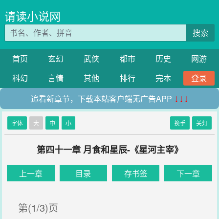
请读小说网
搜索
首页
玄幻
武侠
都市
历史
网游
科幻
言情
其他
排行
完本
登录
追看新章节，下载本站客户端无广告APP
↓↓↓
字体
大
中
小
换手
关灯
第四十一章 月食和星辰-《星河主宰》
上一章
目录
存书签
下一章
第(1/3)页