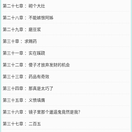
第二十七章 ：砌个大灶
第二十八章 ：不能嫉恨阿姊
第二十九章 ：磨豆浆
第三十章 ：求赐药
第三十一章 ：实在蹊跷
第三十二章 ：傻子才放弃发财的机会
第三十三章 ：药品有奇效
第三十四章 ：那真是太巧了
第三十五章 ：义愤填膺
第三十六章 ：镜子里那个邋遢鬼竟然是我？
第三十七章 ：二百五