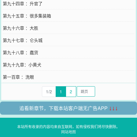
第九十四章 ：升官了
第九十五章 ：很多集装箱
第九十六章 ：大胜
第九十七章 ：仑头城
第九十八章 ：蠢货
第九十九章：小黄犬
第一百章 ：洗眼
1/2
1
2
追看新章节，下载本站客户端无广告APP
↓↓↓
本站所有收录的内容均来自互联网，如有侵权我们将尽快删除。
网站地图