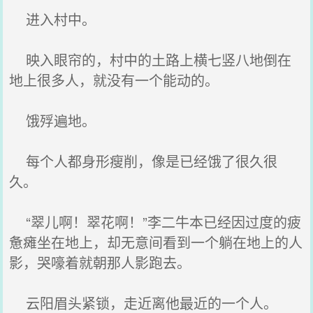
进入村中。
映入眼帘的，村中的土路上横七竖八地倒在
地上很多人，就没有一个能动的。
饿殍遍地。
每个人都身形瘦削，像是已经饿了很久很
久。
“翠儿啊！翠花啊！”李二牛本已经因过度的疲
惫瘫坐在地上，却无意间看到一个躺在地上的人
影，哭嚎着就朝那人影跑去。
云阳眉头紧锁，走近离他最近的一个人。