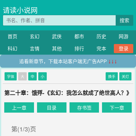
请读小说网
搜索
首页
玄幻
武侠
都市
历史
网游
科幻
言情
其他
排行
完本
登录
追看新章节，下载本站客户端无广告APP
↓↓↓
字体
大
中
小
换手
关灯
第二十章：饿殍-《玄幻：我怎么就成了绝世高人？》
上一章
目录
存书签
下一章
第(1/3)页