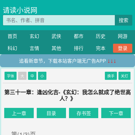
请读小说网
搜索
首页
玄幻
武侠
都市
历史
网游
科幻
言情
其他
排行
完本
登录
追看新章节，下载本站客户端无广告APP
↓↓↓
字体
大
中
小
换手
关灯
第三十一章：逢凶化吉-《玄幻：我怎么就成了绝世高
人？》
上一章
目录
存书签
下一章
第(1/3)页