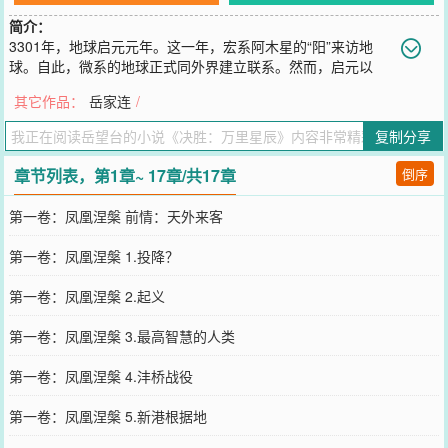
简介：
3301年，地球启元元年。这一年，宏系阿木星的“阳”来访地
球。自此，微系的地球正式同外界建立联系。然而，启元以
后，灾难却逐步向地球降临......
其它作品：
岳家连
/
您要是觉得《
决胜：万里星辰
》还不错的话请不要忘记向您QQ群和微
博微信里的朋友推荐哦！
复制分享
章节列表，第1章~ 17章/共17章
倒序
第一卷：凤凰涅槃 前情：天外来客
第一卷：凤凰涅槃 1.投降？
第一卷：凤凰涅槃 2.起义
第一卷：凤凰涅槃 3.最高智慧的人类
第一卷：凤凰涅槃 4.沣桥战役
第一卷：凤凰涅槃 5.新港根据地