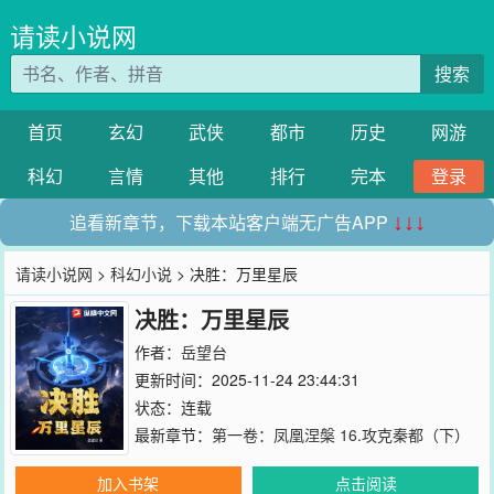
请读小说网
搜索
首页
玄幻
武侠
都市
历史
网游
科幻
言情
其他
排行
完本
登录
追看新章节，下载本站客户端无广告APP
↓↓↓
请读小说网
>
科幻小说
> 决胜：万里星辰
决胜：万里星辰
作者：
岳望台
更新时间：2025-11-24 23:44:31
状态：连载
最新章节：
第一卷：凤凰涅槃 16.攻克秦都（下）
加入书架
点击阅读