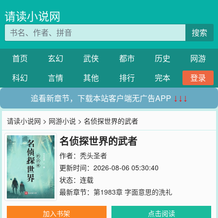
请读小说网
搜索
首页
玄幻
武侠
都市
历史
网游
科幻
言情
其他
排行
完本
登录
追看新章节，下载本站客户端无广告APP
↓↓↓
请读小说网
>
网游小说
> 名侦探世界的武者
名侦探世界的武者
作者：
秃头圣者
更新时间：2026-08-06 05:30:40
状态：连载
最新章节：
第1983章 字面意思的洗礼
加入书架
点击阅读