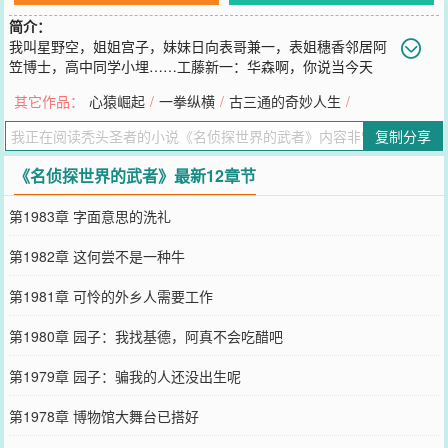
简介：
我叫星野空，姐姐宫子，妹妹日向表哥兼一，表姐穗香邻居阿
笠博士，高中同学小埋……工藤新一：华森啊，你说当今天
下，谁可称名侦探？星野空：毛利大叔？工藤新一：噗，那个只会抓
其它作品：
心猿崛起
/
一拳纵横
/
古三通的奇妙人生
/
狗找猫，调查外遇的大叔？充其量就是个三流侦探。星野空：服部平
次？工藤新一：那是谁？没听说过，连名气都没有，怎么会是名侦
复制分享
探？星野空：茂木遥史、枪田郁美？工藤新一：此二人确实成名已
久，但他们破掉的案子不及我的二分之一，算是一流侦探吧。星野
《名侦探世界的武者》最新12章节
空：难道是我？工藤新一：咳咳，你充其量也就跟大叔五五开啊！星
野空：呃……那个名侦探该不会就是你自己吧？工藤新一：不错，我
第1983章 字面意思的洗礼
就是名侦探！清除罪恶，还原真相，哪怕遭受黑暗打击，我也一样照
亮世间……阿空，快来！
第1982章 这何尝不是一种牛
您要是觉得《
名侦探世界的武者
》还不错的话请不要忘记向您QQ群和
微博微信里的朋友推荐哦！
第1981章 可怜的外乡人需要工作
第1980章 园子：我找基德，阿真不会吃醋吧
第1979章 园子：骗我的人还没出生呢
第1978章 博物馆大舞台已搭好