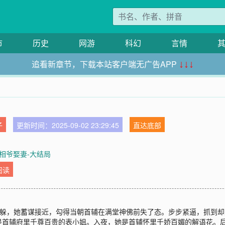
市
历史
网游
科幻
言情
追看新章节，下载本站客户端无广告APP
↓↓↓
子
更新时间：2025-09-02 23:29:45
直达底部
 相爷娶妻-大结局
阅读
难躲，她蓄谋接近，勾得当朝首辅在满堂神佛前失了态。步步紧逼，抓到
是首辅府里千尊百贵的表小姐。入夜，她是首辅怀里千娇百媚的解语花。