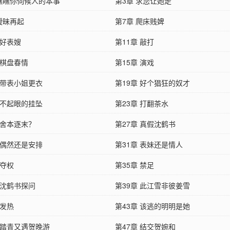
 瞧瞧你伺候人的本事
第3章 求您让她走
暧昧再起
第7章 爬床贱婢
 好表嫂
第11章 敲打
 棋盘春情
第15章 演戏
 带表小姐更衣
第19章 好个猖狂的奴才
 不起眼的挂坠
第23章 打翻茶水
 舍本逐末？
第27章 真假沈鹤书
 偶然还是安排
第31章 表妹还是情人
 夺权
第35章 禁足
 沈鹤书探问
第39章 此江雪非彼姜雪
 发热
第43章 该逃的明明是她
 踏青又遇贺晚游
第47章 结交贺婉和