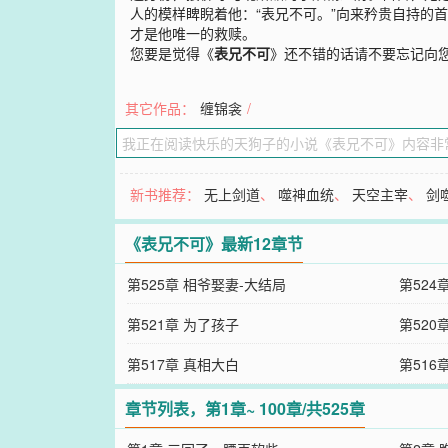
人的模样睥睨着他：“表兄不可。”向来矜贵自持的
才是他唯一的救赎。
您要是觉得《
表兄不可
》还不错的话请不要忘记向
其它作品：
缠锦衾
/
新书推荐：
无上剑道
、
噬神血统
、
天空主宰
、
剑
《表兄不可》最新12章节
第525章 相爷娶妻-大结局
第524
第521章 为了孩子
第520
第517章 真相大白
第516
章节列表，第1章~ 100章/共525章