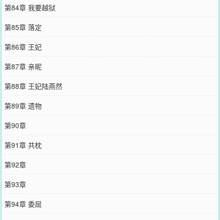
第84章 我要越狱
第85章 落定
第86章 王妃
第87章 亲昵
第88章 王妃陆燕然
第89章 遗物
第90章
第91章 共枕
第92章
第93章
第94章 委屈