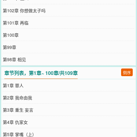
第102章 你想做太子吗
第101章 再临
第100章
第99章
第98章 相见
章节列表，第1章~ 100章/共109章
倒序
第1章 罪人
第2章 我命由我
第3章 重生 妄言
第4章 仇家女
第5章 掌嘴（上）