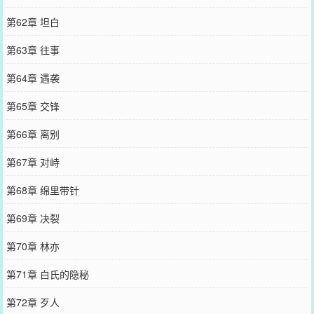
第62章 坦白
第63章 往事
第64章 遇袭
第65章 交锋
第66章 离别
第67章 对峙
第68章 绵里带针
第69章 决裂
第70章 林亦
第71章 白氏的隐秘
第72章 歹人