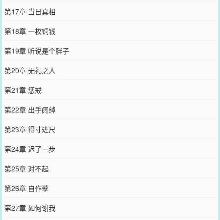
第17章 当日真相
第18章 一枚铜钱
第19章 听说是个胖子
第20章 无礼之人
第21章 惩戒
第22章 出手阔绰
第23章 得寸进尺
第24章 迟了一步
第25章 对不起
第26章 自作孽
第27章 如何谢我