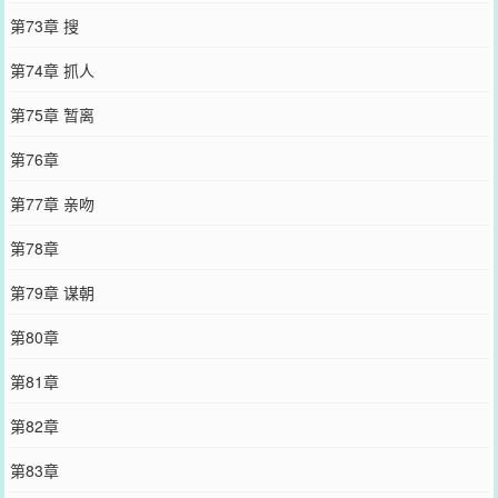
第73章 搜
第74章 抓人
第75章 暂离
第76章
第77章 亲吻
第78章
第79章 谋朝
第80章
第81章
第82章
第83章