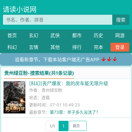
请读小说网
搜索
首页
玄幻
武侠
都市
历史
网游
科幻
言情
其他
排行
完本
登录
↓↓↓
追看新章节，下载本站客户端无广告APP
贵州绿豆粉-搜索结果(共1条记录)
[科幻]丧尸爆发：我的房车能无限升级
作者：
贵州绿豆粉
状态：连载
更新时间：07-01 10:49:23
最新章节：
第73章：斧子多久没洗了？
1/1
1